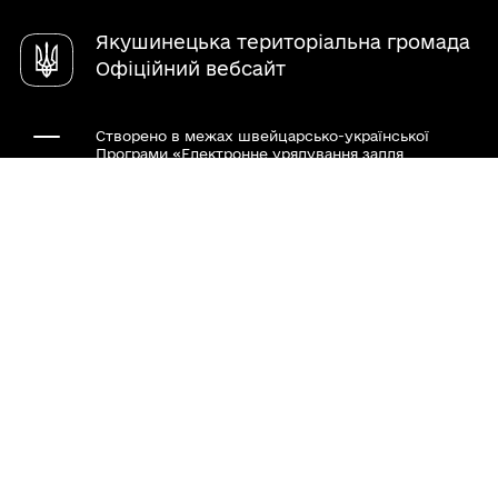
Якушинецька територіальна громада
Офіційний вебсайт
Створено в межах швейцарсько-української
Програми «Електронне урядування задля
підзвітності влади та участі громади» (EGAP), що
реалізується Фондом Східна Європа у партнерстві
з Міністерством цифрової трансформації України
за підтримки Швейцарії.
Хочете такий сайт з чат-ботом для громади?
Весь контент доступний за ліцензією Creative
Commons Attribution 4.0 International license,
якщо не зазначено інше.
Наша громада у смартфоні: