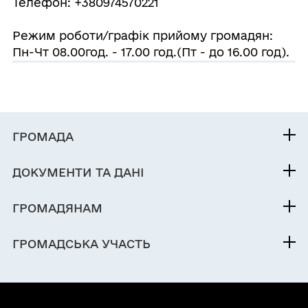
Телефон: +380974570221
Режим роботи/графік прийому громадян:
Пн-Чт 08.00год. - 17.00 год.(Пт - до 16.00 год).
ГРОМАДА
Контакти та звернення
ДОКУМЕНТИ ТА ДАНІ
Голова
Фінанси
Паспорт громади
ГРОМАДЯНАМ
Кабінет мешканця
ГРОМАДСЬКА УЧАСТЬ
Послуги
Електронні петиції
Чат-бот «СВОЇ»
Довідник закладів