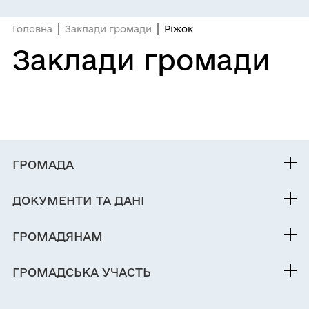
Головна
Заклади громади
Ріжок
Заклади громади
ГРОМАДА
Контакти та звернення
ДОКУМЕНТИ ТА ДАНІ
Голова
Фінанси
Паспорт громади
ГРОМАДЯНАМ
Кабінет мешканця
ГРОМАДСЬКА УЧАСТЬ
Послуги
Електронні петиції
Чат-бот «СВОЇ»