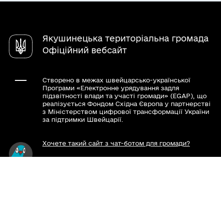
Довідник закладів
Якушинецька територіальна громада
Офіційний вебсайт
Створено в межах швейцарсько-української
Програми «Електронне урядування задля
підзвітності влади та участі громади» (EGAP), що
реалізується Фондом Східна Європа у партнерстві
з Міністерством цифрової трансформації України
за підтримки Швейцарії.
Хочете такий сайт з чат-ботом для громади?
Весь контент доступний за ліцензією Creative
Commons Attribution 4.0 International license,
якщо не зазначено інше.