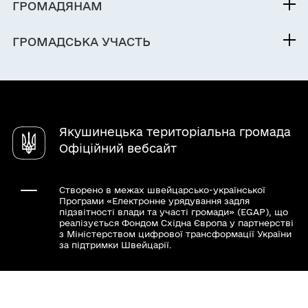
Паспорт громади
ГРОМАДЯНАМ
Кабінет мешканця
ГРОМАДСЬКА УЧАСТЬ
Послуги
Електронні петиції
Чат-бот «СВОЇ»
Довідник закладів
Якушинецька територіальна громада
Офіційний вебсайт
Створено в межах швейцарсько-української
Програми «Електронне урядування задля
підзвітності влади та участі громади» (EGAP), що
реалізується Фондом Східна Європа у партнерстві
з Міністерством цифрової трансформації України
за підтримки Швейцарії.
Хочете такий сайт з чат-ботом для громади?