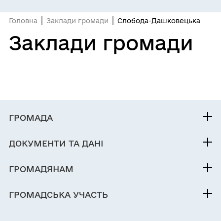
Головна
Заклади громади
Слобода-Дашковецька
Заклади громади
ГРОМАДА
Контакти та звернення
ДОКУМЕНТИ ТА ДАНІ
Голова
Фінанси
Паспорт громади
ГРОМАДЯНАМ
Кабінет мешканця
ГРОМАДСЬКА УЧАСТЬ
Послуги
Електронні петиції
Чат-бот «СВОЇ»