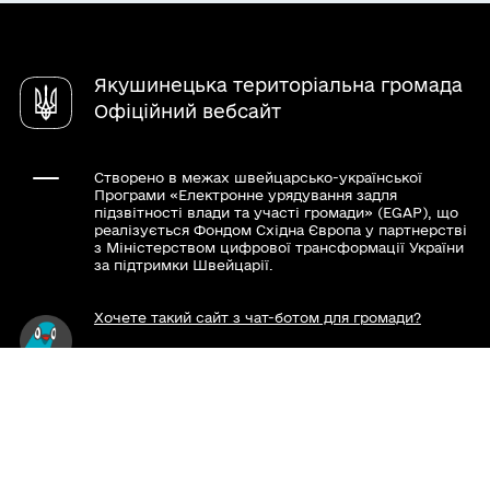
Довідник закладів
Якушинецька територіальна громада
Офіційний вебсайт
Створено в межах швейцарсько-української
Програми «Електронне урядування задля
підзвітності влади та участі громади» (EGAP), що
реалізується Фондом Східна Європа у партнерстві
з Міністерством цифрової трансформації України
за підтримки Швейцарії.
Хочете такий сайт з чат-ботом для громади?
Весь контент доступний за ліцензією Creative
Commons Attribution 4.0 International license,
якщо не зазначено інше.