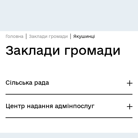
Головна
Заклади громади
Якушинці
Заклади громади
Сільська рада
Сільська рада
Центр надання адмінпослуг
Архітектура та містобудування
ЦНАП Якушинецької с.р.
ЖКГ,будівництво,земельні