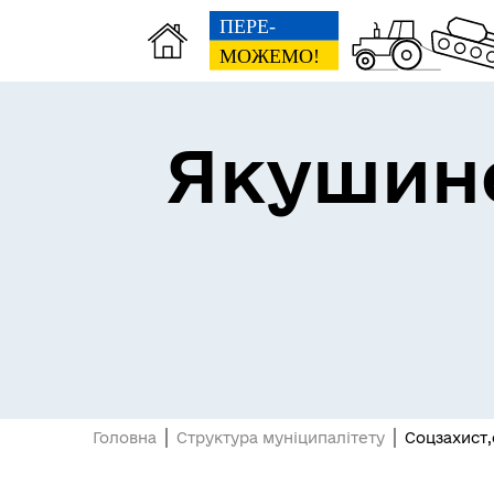
Якушине
Головна
Структура муніципалітету
Соцзахист,