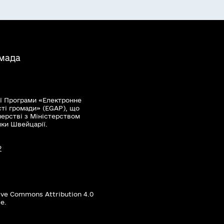
омада
ї Програми «Електронне
сті громади» (EGAP), що
нерстві з Міністерством
мки Швейцарії.
?
ive Commons Attribution 4.0
е.