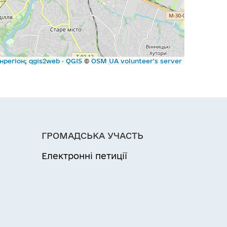
нрегіон
;
qgis2web
·
QGIS
©
OSM UA volunteer's server
ГРОМАДСЬКА УЧАСТЬ
Електронні петиції