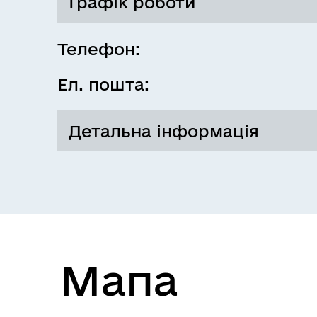
Графік роботи
Понеділок
Телефон:
Ел. пошта:
Вівторок
Детальна інформація
Надання соціальних послуг
Середа
Мапа
Четвер