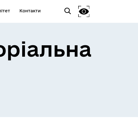
ітет
Контакти
оріальна