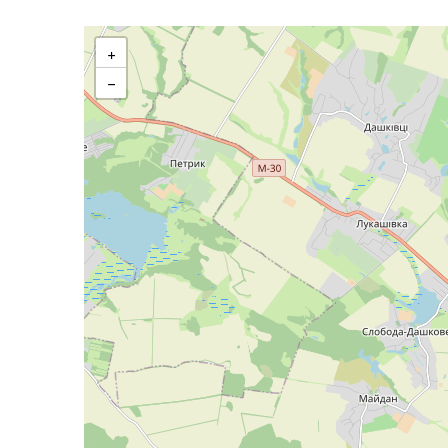
П`ятниця
+
−
Субота
Неділя