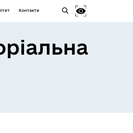
ітет
Контакти
оріальна