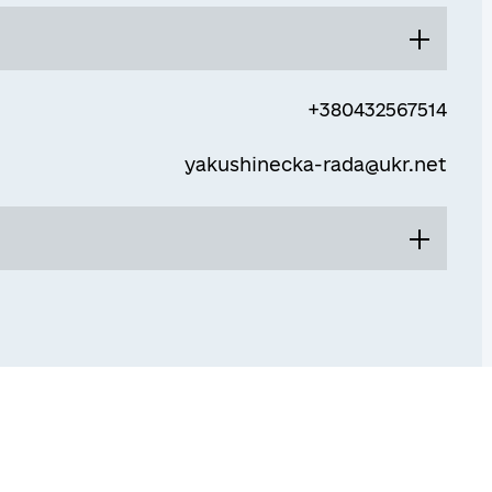
08:00 - 17:00
+380432567514
Перерва
yakushinecka-rada@ukr.net
13:00 - 14:00
08:00 - 17:00
Перерва
13:00 - 14:00
ої і дошкільної освіти та культури
08:00 - 17:00
Перерва
13:00 - 14:00
08:00 - 17:00