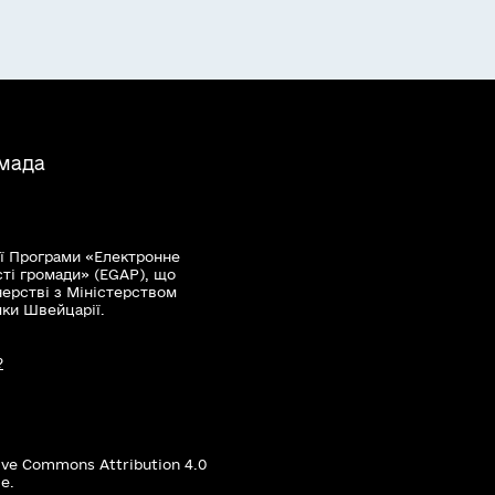
омада
ї Програми «Електронне
сті громади» (EGAP), що
нерстві з Міністерством
мки Швейцарії.
?
ive Commons Attribution 4.0
е.