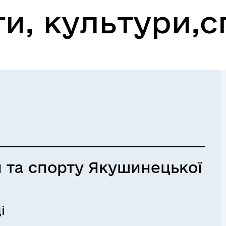
ти, культури,
и та спорту Якушинецької
і