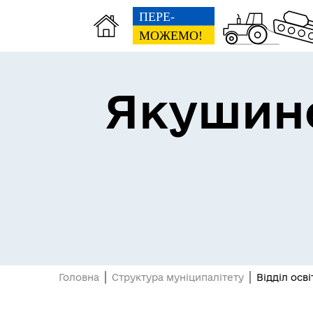
Якушине
Головна
Структура муніципалітету
Відділ осв