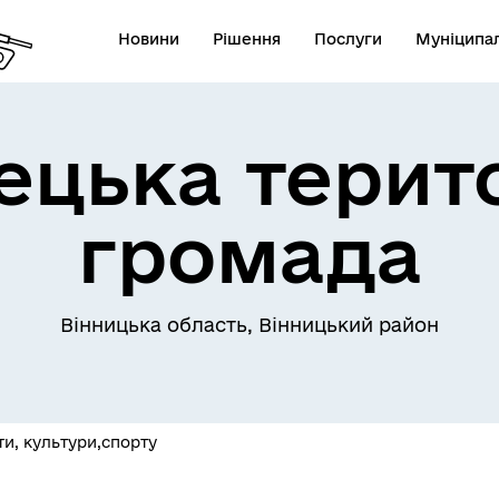
Новини
Рішення
Послуги
Муніципал
цька терит
громада
Вінницька область, Вінницький район
іти, культури,спорту