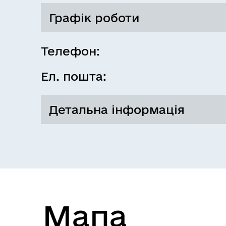
Графік роботи
Понеділок
Телефон:
Ел. пошта:
Вівторок
Детальна інформація
Забезпечення роботи закладів середнь
Якушинецької громади
Середа
Мапа
Четвер