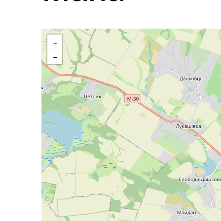
П`ятниця
+
−
Субота
Неділя