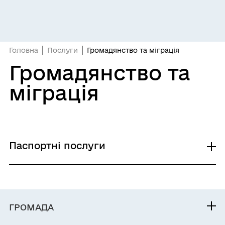
Головна
Послуги
Громадянство та міграція
Громадянство та
міграція
Паспортні послуги
Оформлення і видача паспорта громадянина
України з безконтактним електронним
носієм вперше після досягнення 14-річного
ГРОМАДА
віку