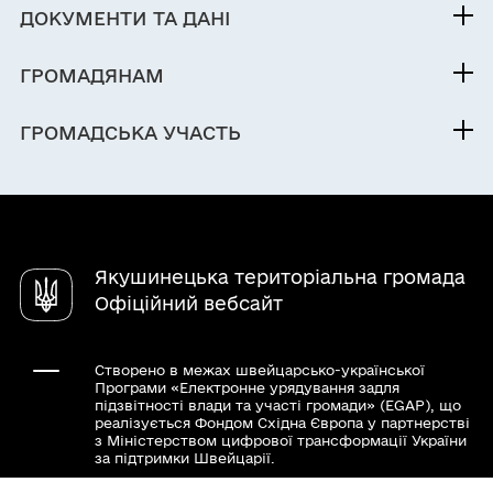
Контакти та звернення
ДОКУМЕНТИ ТА ДАНІ
Голова
Фінанси
Паспорт громади
ГРОМАДЯНАМ
Кабінет мешканця
ГРОМАДСЬКА УЧАСТЬ
Послуги
Електронні петиції
Чат-бот «СВОЇ»
Довідник закладів
Якушинецька територіальна громада
Офіційний вебсайт
Створено в межах швейцарсько-української
Програми «Електронне урядування задля
підзвітності влади та участі громади» (EGAP), що
реалізується Фондом Східна Європа у партнерстві
з Міністерством цифрової трансформації України
за підтримки Швейцарії.